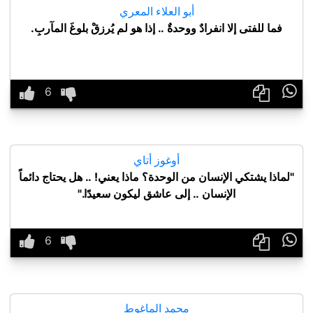
أبو العلاء المعري
فما للفتى إلا انفرادٌ ووحدةٌ .. إذا هو لم يُرزقْ بلوغَ المآربِ.

أوغوز أتاي
"لماذا يشتكي الإنسان من الوحدة؟ ماذا يعني! .. هل يحتاج دائماً
الإنسان .. إلى عاشق ليكون سعيدًا."

محمد الماغوط