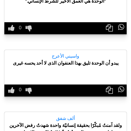
"الوحدة هي العمق الأخير للشرط الإنساني."

واسيني الأعرج
يبدو أن الوحدة تليق بهذا العنفوان الذى لا أحد يحسه غيرى

ألف شفق
ولقد آمنتُ مُبكّرًا بحقيقة إنسانيّة واحدة شهدتُ رفض اﻵخرين