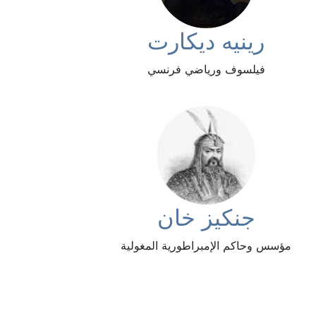
رينيه ديكارت
فيلسوف ورياضي فرنسي
جنكيز خان
مؤسس وحاكم الإمبراطورية المغولية