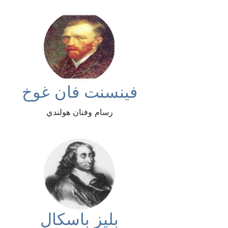
فينسنت فان غوخ
رسام وفنان هولندي
بليز باسكال