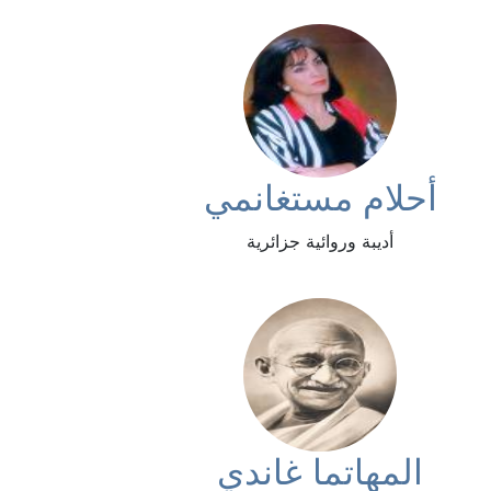
أحلام مستغانمي
أديبة وروائية جزائرية
المهاتما غاندي