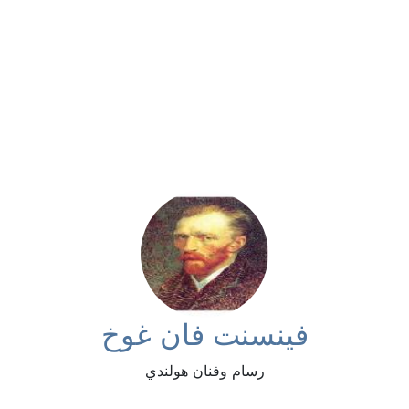
فينسنت فان غوخ
رسام وفنان هولندي