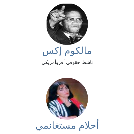
مالكوم إكس
ناشط حقوقي أفروأمريكي
أحلام مستغانمي