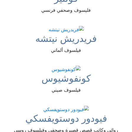
فليسوف وصحفي فرنسي
فريدريش نيتشه
فيلسوف ألماني
كونفوشيوس
فيلسوف صيني
فيودور دوستويفسكي
روائي وكاتب قصص قصيرة وصحفي وفيلسوف روسي