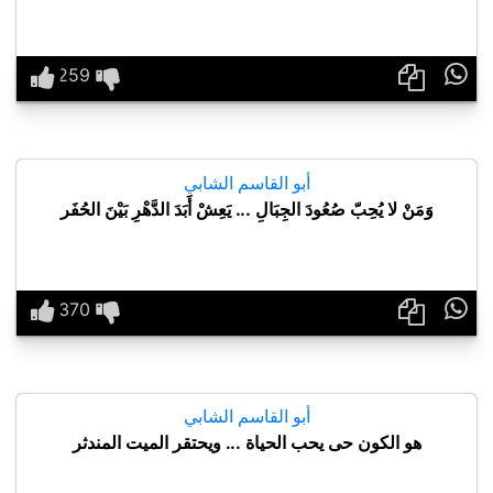

أبو القاسم الشابي
وَمَنْ لا يُحِبّ صُعُودَ الجِبَالِ ... يَعِشْ أَبَدَ الدَّهْرِ بَيْنَ الحُفَر

أبو القاسم الشابي
هو الكون حى يحب الحياة ... ويحتقر الميت المندثر