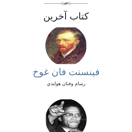
كتاب آخرين
فينسنت فان غوخ
رسام وفنان هولندي