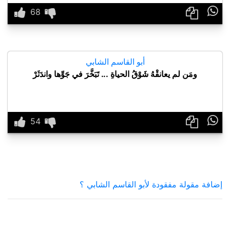

أبو القاسم الشابي
ومَن لم يعانقْهُ شَوْقُ الحياةِ ... تَبَخَّرَ في جَوِّها واندَثَرْ

إضافة مقولة مفقودة لأبو القاسم الشابي ؟