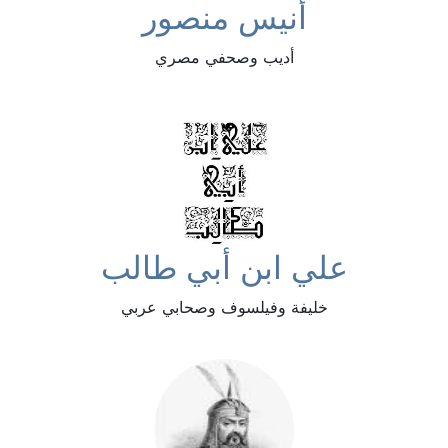
أنيس منصور
أديب وصحفي مصري
علي ابن أبي طالب
خليفة وفيلسوف وصحابي عربي