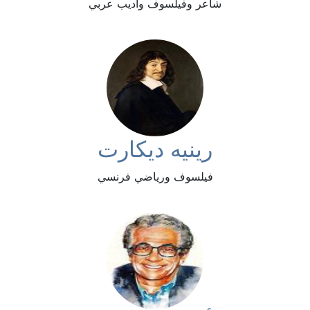
شاعر وفيلسوف وأديب عربي
رينيه ديكارت
فيلسوف ورياضي فرنسي