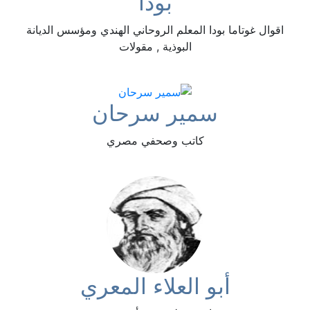
بوذا
اقوال غوتاما بودا المعلم الروحاني الهندي ومؤسس الديانة
البوذية , مقولات
سمير سرحان
كاتب وصحفي مصري
أبو العلاء المعري