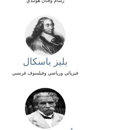
رسام وفنان هولندي
بليز باسكال
فيزيائي ورياضي وفيلسوف فرنسي