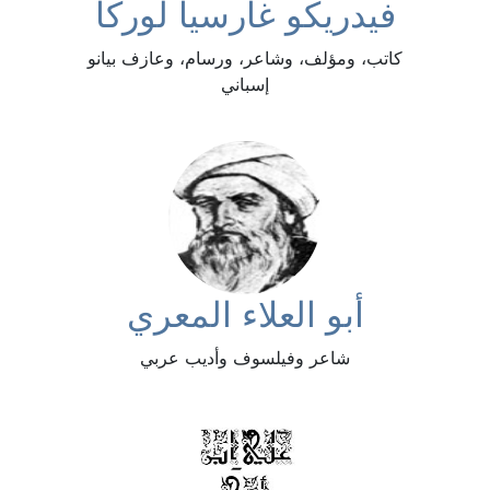
فيدريكو غارسيا لوركا
كاتب، ومؤلف، وشاعر، ورسام، وعازف بيانو
إسباني
أبو العلاء المعري
شاعر وفيلسوف وأديب عربي