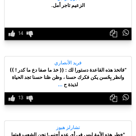
الزعيم تاجر أمل.

فريد الأنصاري
“فاتخذ هذه القاعدة دستورا لك : (( خذ ما صفا دع ما كدر ! ))
وانظر بِحُسن يكن فكرك حسنا ، وظن ظنا حسنا تجد الحياة
لذيذة ح
...

تشارلز هيوز
"خطر هذه الأمة ليس في أي عدو أجنبي! نحن الشعب قوتها