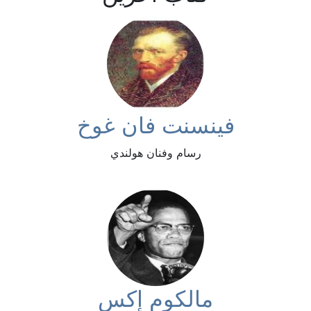
فينسنت فان غوخ
رسام وفنان هولندي
مالكوم إكس