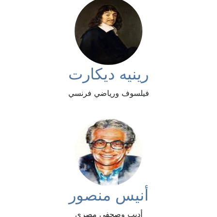
رينيه ديكارت
فيلسوف ورياضي فرنسي
أنيس منصور
أديب وصحفي مصري