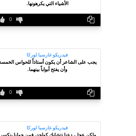
الأشياء التي يكرهونها.
فيدريكو غارسيا لوركا
يجب على الشاعر أن يكون أستاذاً للحواس الخمسة
وأن يفتح أبواباً بينهما.
فيدريكو غارسيا لوركا
ولكن عجل، دعنا نتشابك كواحد، فمن حولنا ينكسر،