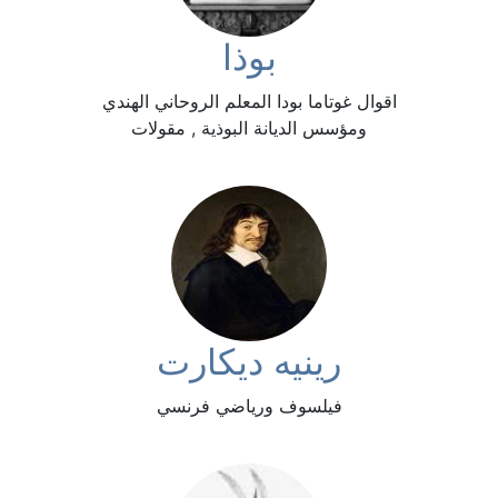
بوذا
اقوال غوتاما بودا المعلم الروحاني الهندي
ومؤسس الديانة البوذية , مقولات
رينيه ديكارت
فيلسوف ورياضي فرنسي