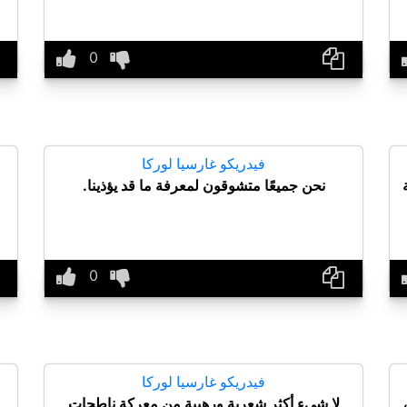
فيدريكو غارسيا لوركا
نحن جميعًا متشوقون لمعرفة ما قد يؤذينا.
فيدريكو غارسيا لوركا
لا شيء أكثر شعرية ورهيبة من معركة ناطحات