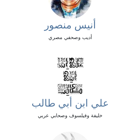
أنيس منصور
أديب وصحفي مصري
علي ابن أبي طالب
خليفة وفيلسوف وصحابي عربي