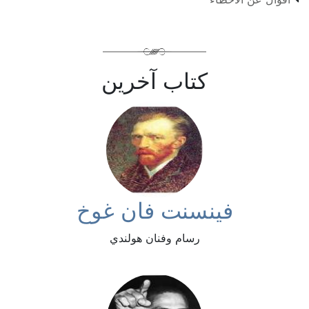
كتاب آخرين
فينسنت فان غوخ
رسام وفنان هولندي