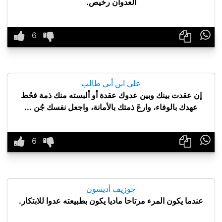
العدوان رخيص.

علي ابن أبي طالب
إن عقدت بينك وبين عدوك عقدة أو ألبسته منك ذمة فحُط
عهدك بالوفاء، وارعَ ذمتك بالأمانة، واجعل نفسك جُن ...

جوزيف أديسون
عندما يكون المرء مرتاحا ماديا يكون بطبيعته عدوا للابتكار.