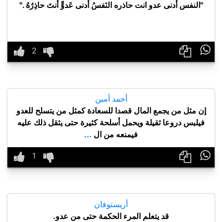
"النفس أدنى عدو انت حاذره النَفسُ أَدنى عَدوٍّ أَنتَ حاذِرُهُ ."

أحمد أمين
إن مثل من يجمع المال قصدا للسعادة كمثل من يتسلح للعدو
فيلبس دروعا ثقيلة ويحمل أسلحة كثيرة حتى يثقل ذلك عليه
فيمنعه من ال
...

أريستوفان
قد يتعلم المرء الحكمة حتى من عدو.