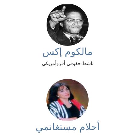
مالكوم إكس
ناشط حقوقي أفروأمريكي
أحلام مستغانمي