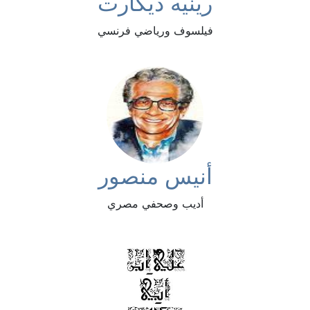
رينيه ديكارت
فيلسوف ورياضي فرنسي
أنيس منصور
أديب وصحفي مصري