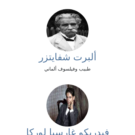
ألبرت شفايتزر
طبيب وفيلسوف ألماني
فيدريكو غارسيا لوركا