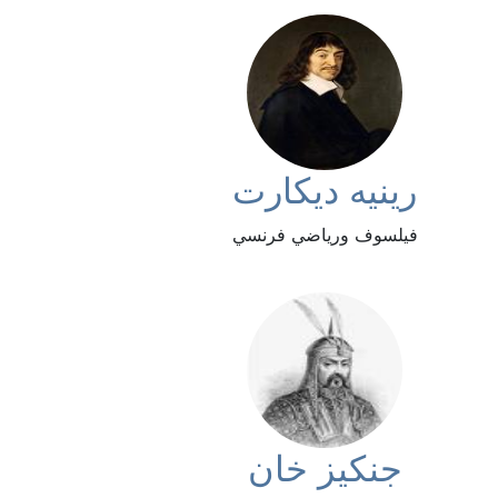
رينيه ديكارت
فيلسوف ورياضي فرنسي
جنكيز خان