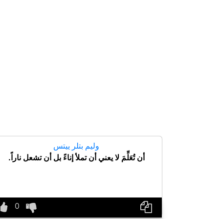
وليم بتلر ييتس
أن تُعَلِّمَ لا يعني أن تملأ إناءً بل أن تشعل ناراً.