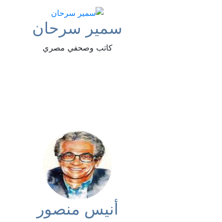
سمير سرحان
كاتب وصحفي مصري
أنيس منصور