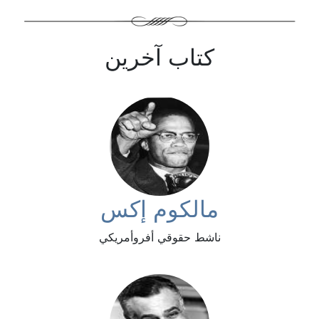
كتاب آخرين
مالكوم إكس
ناشط حقوقي أفروأمريكي