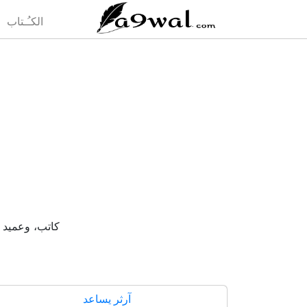
(current)
الكـُـتاب
كاتب، وعميد لمجلس
آرثر يساعد