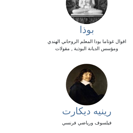
بوذا
اقوال غوتاما بودا المعلم الروحاني الهندي
ومؤسس الديانة البوذية , مقولات
رينيه ديكارت
فيلسوف ورياضي فرنسي