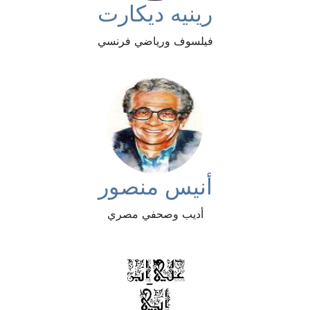
رينيه ديكارت
فيلسوف ورياضي فرنسي
أنيس منصور
أديب وصحفي مصري