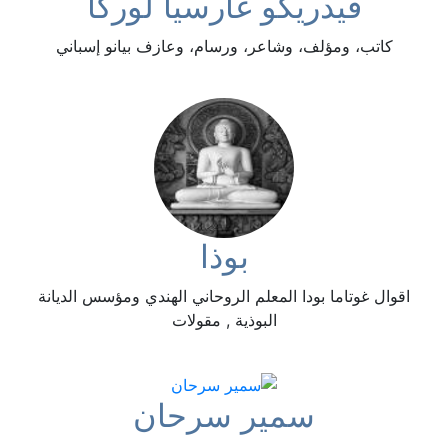
فيدريكو غارسيا لوركا
كاتب، ومؤلف، وشاعر، ورسام، وعازف بيانو إسباني
بوذا
اقوال غوتاما بودا المعلم الروحاني الهندي ومؤسس الديانة
البوذية , مقولات
سمير سرحان