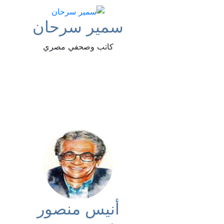
سمير سرحان
كاتب وصحفي مصري
أنيس منصور