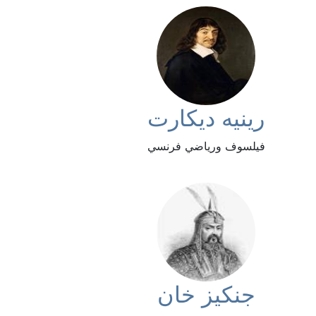
رينيه ديكارت
فيلسوف ورياضي فرنسي
جنكيز خان