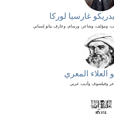
دريكو غارسيا لوركا
ب، ومؤلف، وشاعر، ورسام، وعازف بيانو إسباني
و العلاء المعري
ر وفيلسوف وأديب عربي