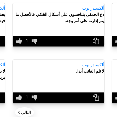
ألكسندر بوب
ألك
دع الحمقى يتنافسون على أشكال الحُكم، فالأفضل ما
يحت
يتم إدارته على أتم وجه.
فيه
ألكسندر بوب
ألك
لا تلم الغائب أبدا.
لا ي
يري

التالي