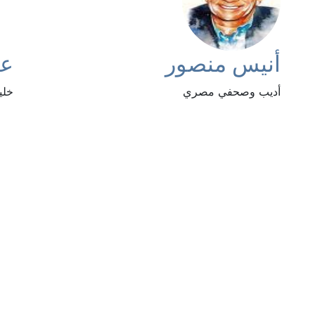
أنيس منصور
عل
أديب وصحفي مصري
خلي