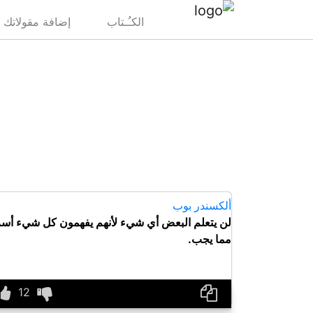
(current)
الكـُـتاب
إضافة مقولاتك 
ألكسندر بوب
لن يتعلم البعض أي شيء لأنهم يفهمون كل شيء أس
مما يجب.