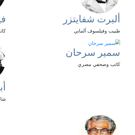
ألبرت شفايتزر
في
طبيب وفيلسوف ألماني
كات
سمير سرحان
كاتب وصحفي مصري
أب
شاع