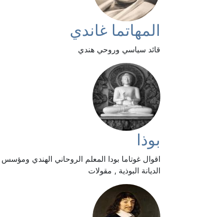
المهاتما غاندي
قائد سياسي وروحي هندي
بوذا
اقوال غوتاما بودا المعلم الروحاني الهندي ومؤسس
الديانة البوذية , مقولات