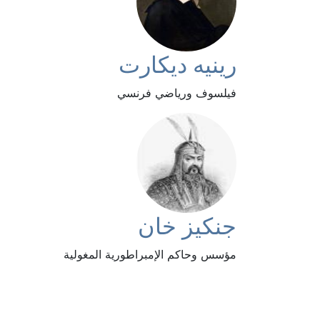
رينيه ديكارت
فيلسوف ورياضي فرنسي
جنكيز خان
مؤسس وحاكم الإمبراطورية المغولية