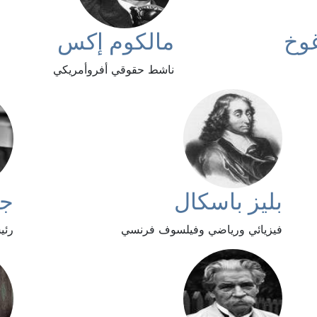
وخ
مالكوم إكس
ناشط حقوقي أفروأمريكي
بليز باسكال
جم
فيزيائي ورياضي وفيلسوف فرنسي
رئي