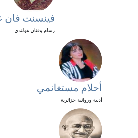
فينسنت فان غ
رسام وفنان هولندي
أحلام مستغانمي
أديبة وروائية جزائرية