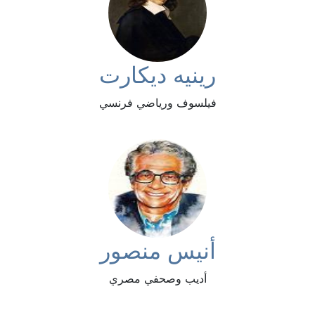
رينيه ديكارت
فيلسوف ورياضي فرنسي
أنيس منصور
أديب وصحفي مصري