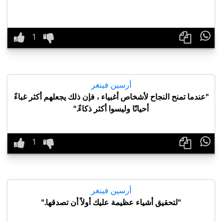

أرسين فينغر
"عندما تمنح النجاح لأشخاص أغبياء ، فإن ذلك يجعلهم أكثر غباءً
أحيانًا وليسوا أكثر ذكاءً."

أرسين فينغر
"لتحقيق أشياء عظيمة عليك أولاً أن تصدقها."