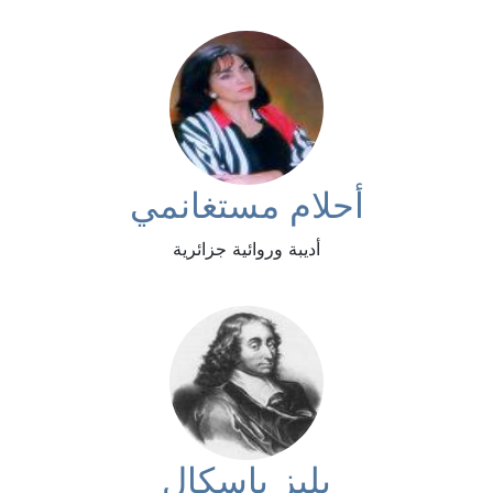
أحلام مستغانمي
أديبة وروائية جزائرية
بليز باسكال