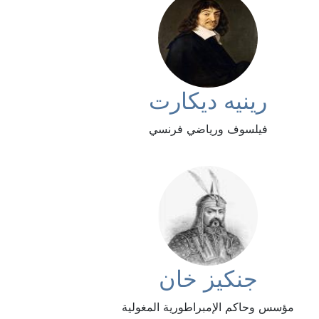
رينيه ديكارت
فيلسوف ورياضي فرنسي
جنكيز خان
مؤسس وحاكم الإمبراطورية المغولية