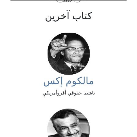
كتاب آخرين
مالكوم إكس
ناشط حقوقي أفروأمريكي