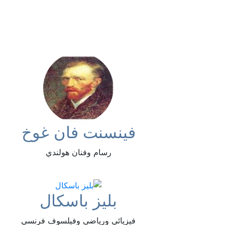
فينسنت فان غوخ
رسام وفنان هولندي
بليز باسكال
فيزيائي ورياضي وفيلسوف فرنسي