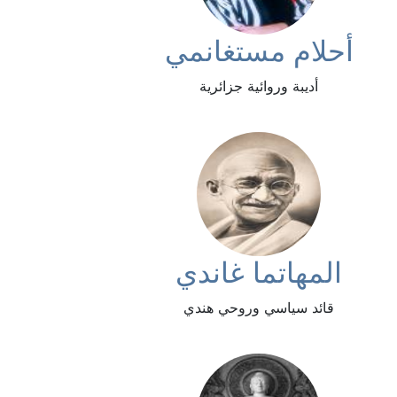
أحلام مستغانمي
أديبة وروائية جزائرية
المهاتما غاندي
قائد سياسي وروحي هندي