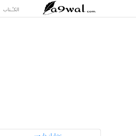
(current)
الكـُـتاب
تشارلز داروين