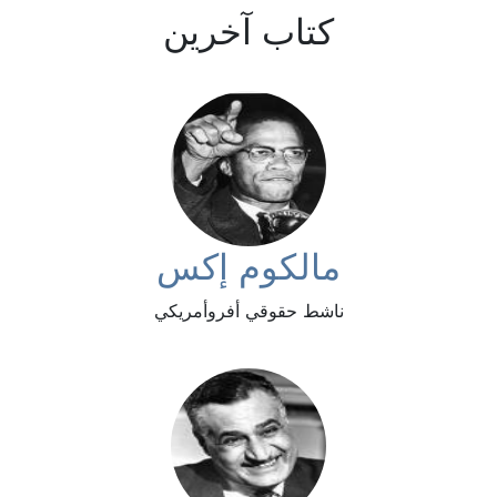
كتاب آخرين
مالكوم إكس
ناشط حقوقي أفروأمريكي