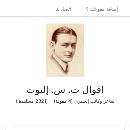
إضافة مقولاتك ؟
اتصل بنا
اقوال ت. س. إليوت
شاعر وكاتب إنجليزي (4 مقولة) (2321 مشاهدة )