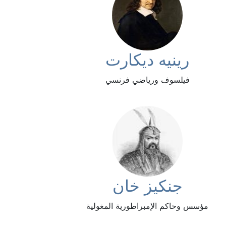
رينيه ديكارت
فيلسوف ورياضي فرنسي
جنكيز خان
مؤسس وحاكم الإمبراطورية المغولية