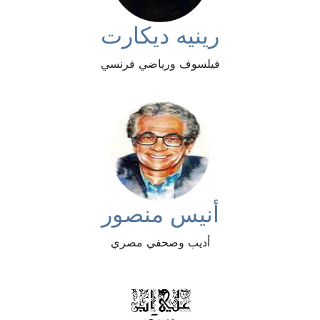
رينيه ديكارت
فيلسوف ورياضي فرنسي
أنيس منصور
أديب وصحفي مصري