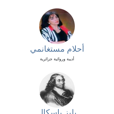
أحلام مستغانمي
أديبة وروائية جزائرية
بليز باسكال