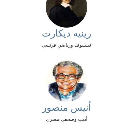
رينيه ديكارت
فيلسوف ورياضي فرنسي
أنيس منصور
أديب وصحفي مصري