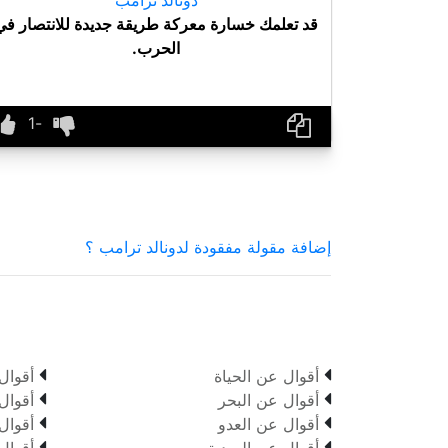
قد تعلمك خسارة معركة طريقة جديدة للانتصار في
الحرب.
إضافة مقولة مفقودة لدونالد ترامب ؟


أقوال عن الحياة
أقوال


أقوال عن البحر
أقوال


أقوال عن العدو
أقوال


أقوال عن الصديق
أقوال