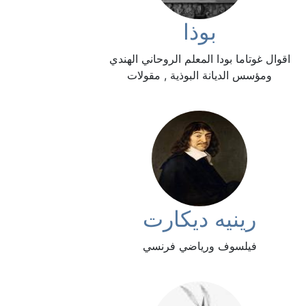
بوذا
اقوال غوتاما بودا المعلم الروحاني الهندي
ومؤسس الديانة البوذية , مقولات
رينيه ديكارت
فيلسوف ورياضي فرنسي