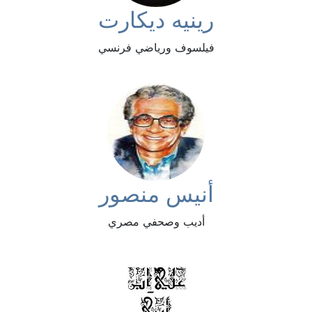
رينيه ديكارت
فيلسوف ورياضي فرنسي
أنيس منصور
أديب وصحفي مصري