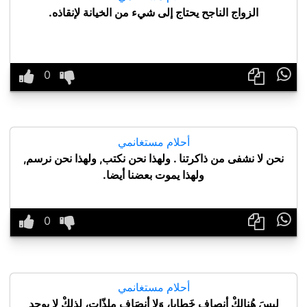
الزواج الناجح يحتاج إلى شيء من الخيانة لإنقاذه.

أحلام مستغانمي
نحن لا نشفى من ذاكرتنا . ولهذا نحن نكتب, ولهذا نحن نرسم,
ولهذا يموت بعضنا أيضا.

أحلام مستغانمي
ليسَ هُنالكْ أنصاف خَطايا، وَلا أنصَاف ملذّات، لِذلكْ لا يوجد