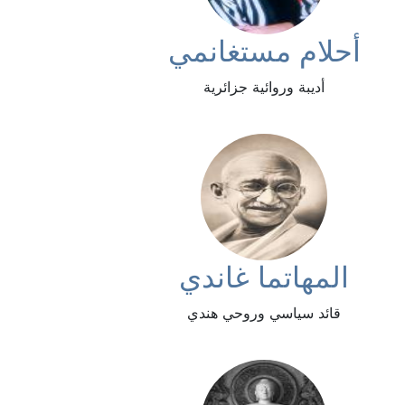
أحلام مستغانمي
أديبة وروائية جزائرية
المهاتما غاندي
قائد سياسي وروحي هندي