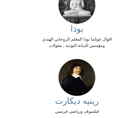
بوذا
اقوال غوتاما بودا المعلم الروحاني الهندي
ومؤسس الديانة البوذية , مقولات
رينيه ديكارت
فيلسوف ورياضي فرنسي