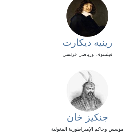
رينيه ديكارت
فيلسوف ورياضي فرنسي
جنكيز خان
مؤسس وحاكم الإمبراطورية المغولية