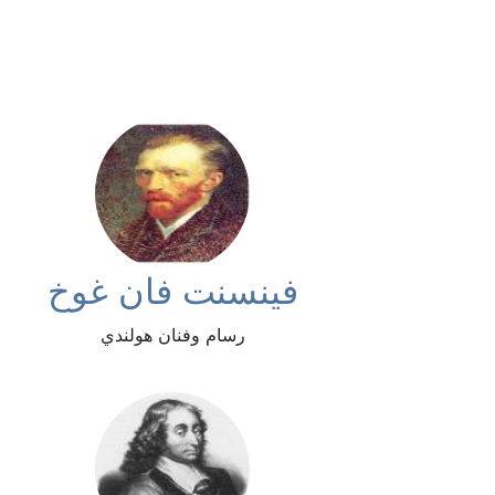
فينسنت فان غوخ
رسام وفنان هولندي