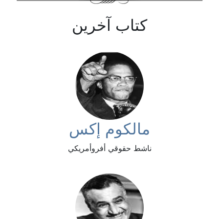
كتاب آخرين
مالكوم إكس
ناشط حقوقي أفروأمريكي