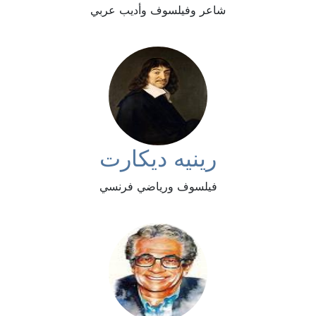
شاعر وفيلسوف وأديب عربي
رينيه ديكارت
فيلسوف ورياضي فرنسي