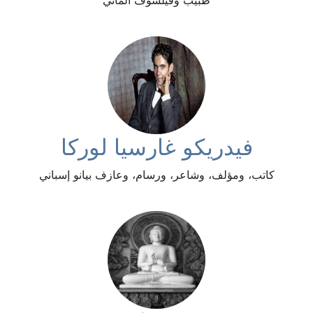
طبيب وفيلسوف ألماني
فيدريكو غارسيا لوركا
كاتب، ومؤلف، وشاعر، ورسام، وعازف بيانو إسباني