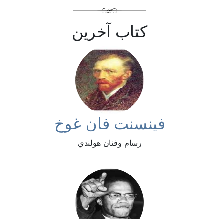
كتاب آخرين
فينسنت فان غوخ
رسام وفنان هولندي