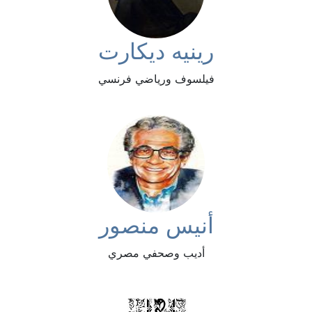
رينيه ديكارت
فيلسوف ورياضي فرنسي
أنيس منصور
أديب وصحفي مصري