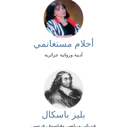
أحلام مستغانمي
أديبة وروائية جزائرية
بليز باسكال
فيزيائي ورياضي وفيلسوف فرنسي