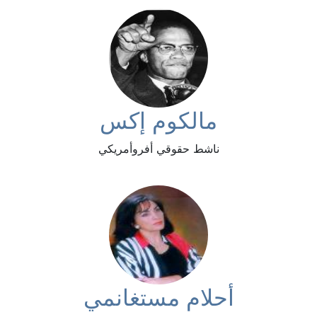
مالكوم إكس
ناشط حقوقي أفروأمريكي
أحلام مستغانمي