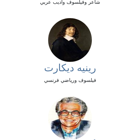
شاعر وفيلسوف وأديب عربي
رينيه ديكارت
فيلسوف ورياضي فرنسي