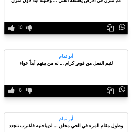
كم منزل في الأرض يعشقه الفتى ... وحنينه أبدا لأول منزل

أبو تمام
لئيم الفعل من قوم ٍ كرام ... له من بينهم أبداً عواء

أبو تمام
وطول مقام المرء في الحي مخلق ... لديباجتيه فاغترب تتجدد