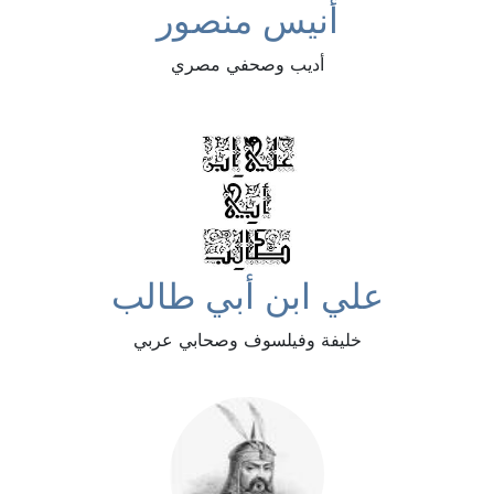
أنيس منصور
أديب وصحفي مصري
علي ابن أبي طالب
خليفة وفيلسوف وصحابي عربي