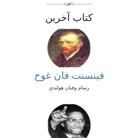
كتاب آخرين
فينسنت فان غوخ
رسام وفنان هولندي