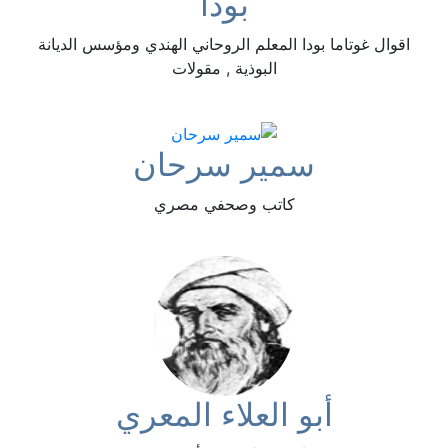
بوذا
اقوال غوتاما بودا المعلم الروحاني الهندي ومؤسس الديانة
البوذية , مقولات
سمير سرحان
كاتب وصحفي مصري
أبو العلاء المعري