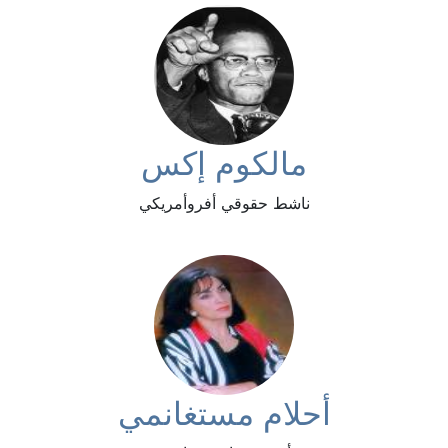
مالكوم إكس
ناشط حقوقي أفروأمريكي
أحلام مستغانمي