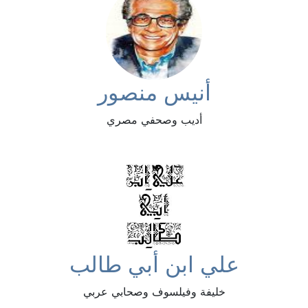
أنيس منصور
أديب وصحفي مصري
علي ابن أبي طالب
خليفة وفيلسوف وصحابي عربي