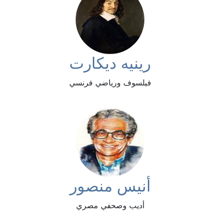
رينيه ديكارت
فيلسوف ورياضي فرنسي
أنيس منصور
أديب وصحفي مصري