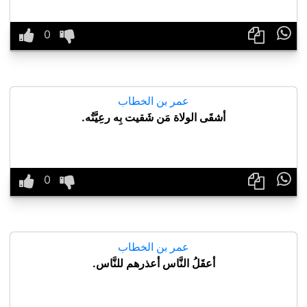

عمر بن الخطاب
أشقَى الولاة مَن شَقيت بِه رعِيَّتُه.

عمر بن الخطاب
أعقَلُ النَّاس أعذرهم للنَّاس.