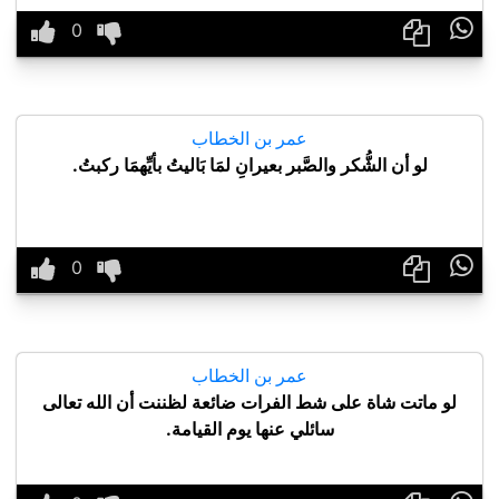

عمر بن الخطاب
لو أن الشُّكر والصَّبر بعيرانِ لمَا بَاليتُ بأيِّهمَا ركبتُ.

عمر بن الخطاب
لو ماتت شاة على شط الفرات ضائعة لظننت أن الله تعالى
سائلي عنها يوم القيامة.