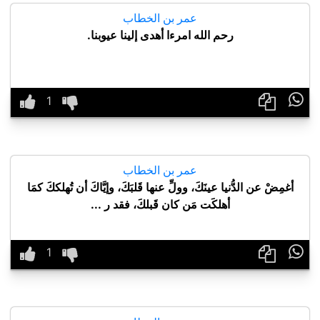
عمر بن الخطاب
رحم الله امرءا أهدى إلينا عيوبنا.

عمر بن الخطاب
أغمِضْ عن الدُّنيا عينَكَ، وولِّ عنها قَلبَكَ، وإيَّاكَ أن تُهلككَ كمَا
أهلكَت مَن كان قَبلكَ، فقد ر ...
