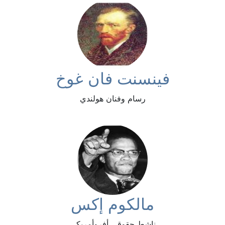
فينسنت فان غوخ
رسام وفنان هولندي
مالكوم إكس
ناشط حقوقي أفروأمريكي