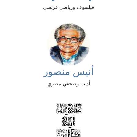
فيلسوف ورياضي فرنسي
أنيس منصور
أديب وصحفي مصري