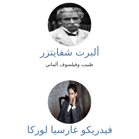
ألبرت شفايتزر
طبيب وفيلسوف ألماني
فيدريكو غارسيا لوركا