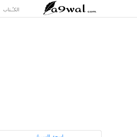
(current)
الكـُـتاب
إسحق السرياني