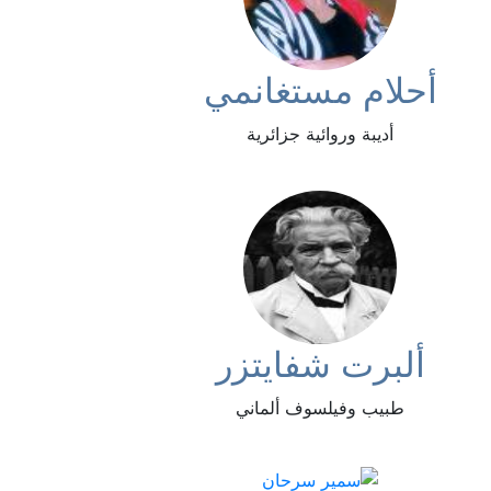
أحلام مستغانمي
أديبة وروائية جزائرية
ألبرت شفايتزر
طبيب وفيلسوف ألماني