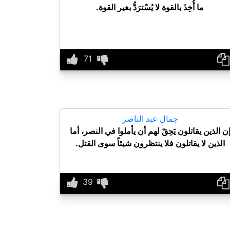
ما أُخِذَ بالقوة لا يُسْترَدُّ بغير القوة.
جمال عبد الناصر
ن الذين يقاتلون يَحِقّ لهم أن يأملوا في النصر، أما
الذين لا يقاتلون فلا ينتظرون شيئاً سوى القتل.