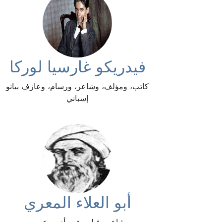
فيدريكو غارسيا لوركا
كاتب، ومؤلف، وشاعر، ورسام، وعازف بيانو
إسباني
أبو العلاء المعري