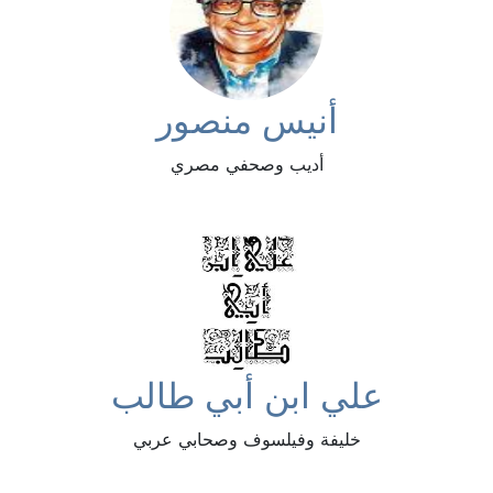
أنيس منصور
أديب وصحفي مصري
علي ابن أبي طالب
خليفة وفيلسوف وصحابي عربي