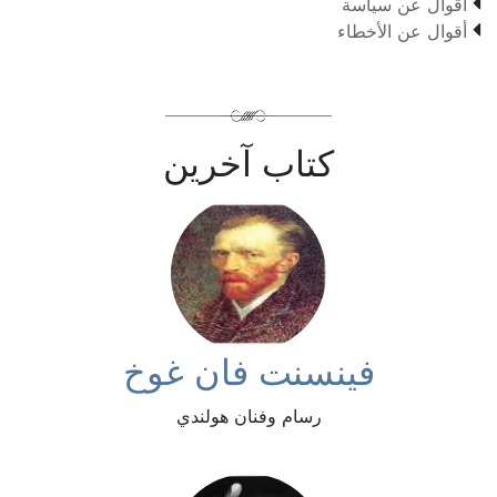

أقوال عن سياسة

أقوال عن الأخطاء
كتاب آخرين
فينسنت فان غوخ
رسام وفنان هولندي