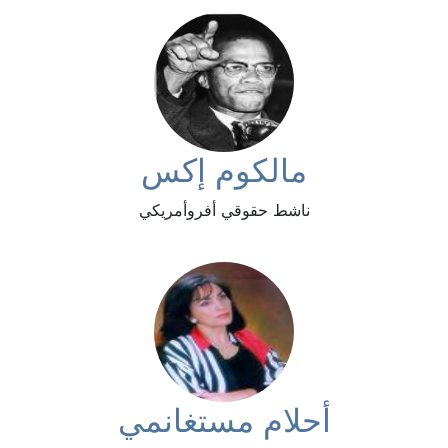
مالكوم إكس
ناشط حقوقي أفروأمريكي
أحلام مستغانمي