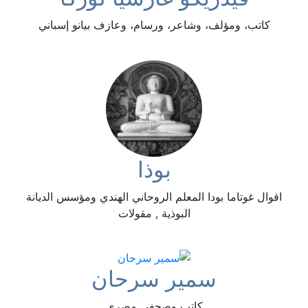
كاتب، ومؤلف، وشاعر، ورسام، وعازف بيانو إسباني
بوذا
اقوال غوتاما بودا المعلم الروحاني الهندي ومؤسس الديانة
البوذية , مقولات
سمير سرحان
كاتب وصحفي مصري