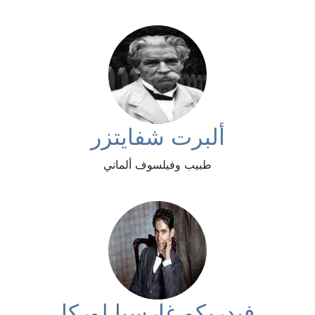
ألبرت شفايتزر
طبيب وفيلسوف ألماني
فيدريكو غارسيا لوركا