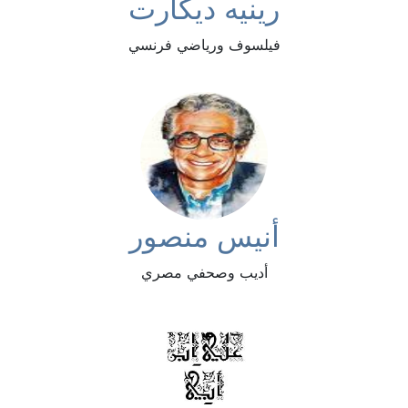
رينيه ديكارت
فيلسوف ورياضي فرنسي
أنيس منصور
أديب وصحفي مصري