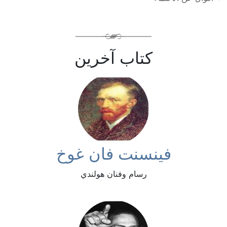
كتاب آخرين
فينسنت فان غوخ
رسام وفنان هولندي