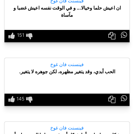
فينسنت فان غوخ
ان اعيش حلما وخيالا... و في الوقت نفسه اعيش غضبا و
مآساة

فينسنت فان غوخ
الحب أبدي، وقد يتغير مظهره، لكن جوهره لا يتغير.

فينسنت فان غوخ