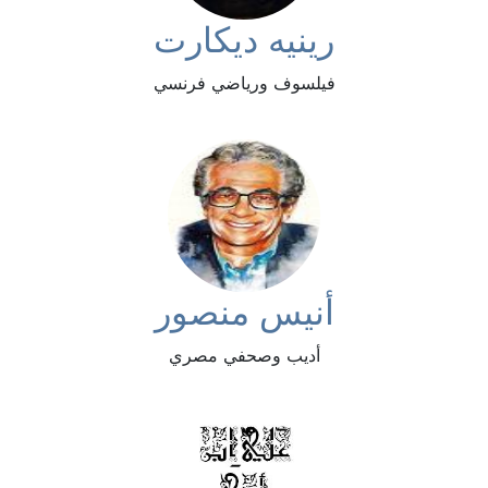
رينيه ديكارت
فيلسوف ورياضي فرنسي
أنيس منصور
أديب وصحفي مصري