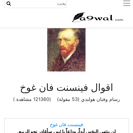
(current)
اقوال فينسنت فان غوخ
رسام وفنان هولندي (53 مقولة) (121360 مشاهدة )
فينسنت فان غوخ
‏لن ينتهى البؤس أبداً، وداعاً يا ثيو ، سأغادر نحو الربيع.