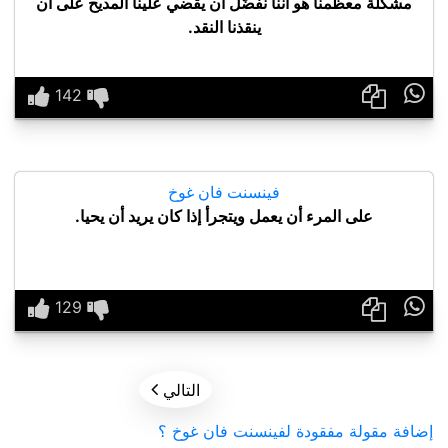
مشكلة معظمنا هو أننا نفضّل أن يقضي علينا المديح على أن
ينقذنا النقد.

فينسنت فان غوخ
على المرء أن يعمل ويتجرأ إذا كان يريد أن يحيا.


التالي
إضافة مقولة مفقودة لفينسنت فان غوخ ؟