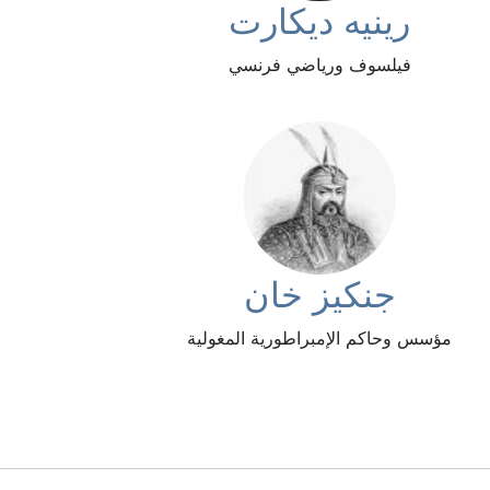
رينيه ديكارت
فيلسوف ورياضي فرنسي
جنكيز خان
مؤسس وحاكم الإمبراطورية المغولية