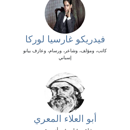
فيدريكو غارسيا لوركا
كاتب، ومؤلف، وشاعر، ورسام، وعازف بيانو
إسباني
أبو العلاء المعري
شاعر وفيلسوف وأديب عربي