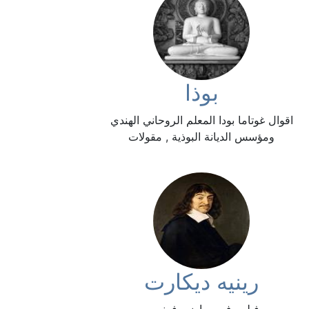
بوذا
اقوال غوتاما بودا المعلم الروحاني الهندي
ومؤسس الديانة البوذية , مقولات
رينيه ديكارت
فيلسوف ورياضي فرنسي