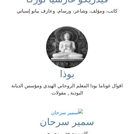
كاتب، ومؤلف، وشاعر، ورسام، وعازف بيانو إسباني
بوذا
اقوال غوتاما بودا المعلم الروحاني الهندي ومؤسس الديانة
البوذية , مقولات
سمير سرحان
كاتب وصحفي مصري