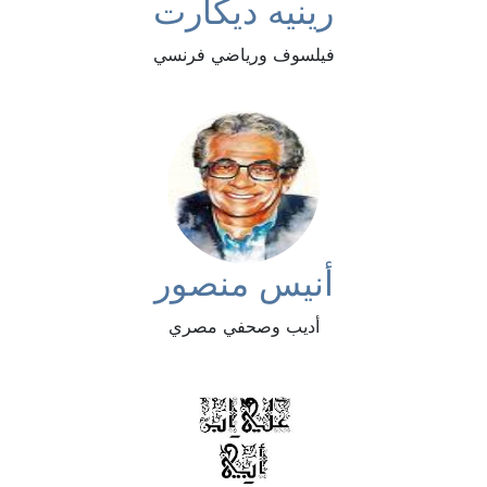
رينيه ديكارت
فيلسوف ورياضي فرنسي
أنيس منصور
أديب وصحفي مصري