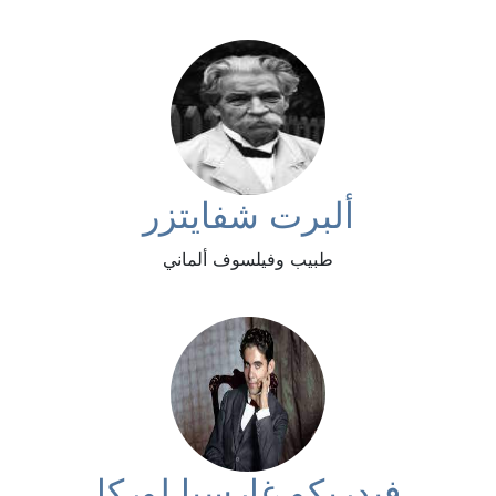
ألبرت شفايتزر
طبيب وفيلسوف ألماني
فيدريكو غارسيا لوركا