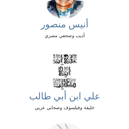
أنيس منصور
أديب وصحفي مصري
علي ابن أبي طالب
خليفة وفيلسوف وصحابي عربي