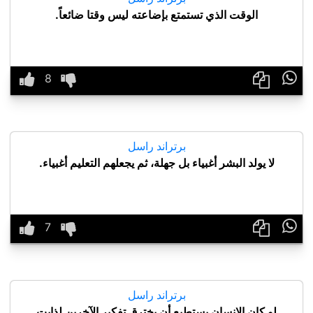
الوقت الذي تستمتع بإضاعته ليس وقتا ضائعاً.

برتراند راسل
لا يولد البشر أغبياء بل جهلة، ثم يجعلهم التعليم أغبياء.

برتراند راسل
لو كان الإنسان يستطيع أن يخترق تفكير الآخرين لذابت