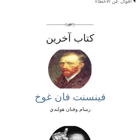

أقوال عن الأخطاء
كتاب آخرين
فينسنت فان غوخ
رسام وفنان هولندي