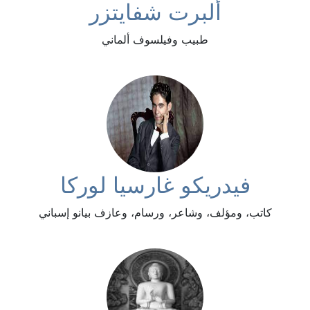
ألبرت شفايتزر
طبيب وفيلسوف ألماني
فيدريكو غارسيا لوركا
كاتب، ومؤلف، وشاعر، ورسام، وعازف بيانو إسباني