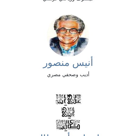
أنيس منصور
أديب وصحفي مصري