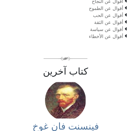

أقوال عن النجاح

أقوال عن الطموح

أقوال عن الحب

أقوال عن الثقة

أقوال عن سياسة

أقوال عن الأخطاء
كتاب آخرين
فينسنت فان غوخ