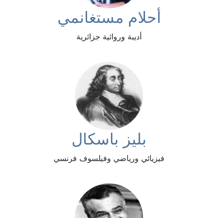
أحلام مستغانمي
أديبة وروائية جزائرية
بليز باسكال
فيزيائي ورياضي وفيلسوف فرنسي