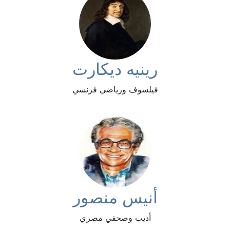
رينيه ديكارت
فيلسوف ورياضي فرنسي
أنيس منصور
أديب وصحفي مصري