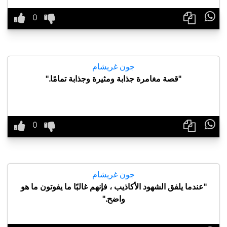

جون غريشام
"قصة مغامرة جذابة ومثيرة وجذابة تمامًا."

جون غريشام
"عندما يلفق الشهود الأكاذيب ، فإنهم غالبًا ما يفوتون ما هو
واضح."