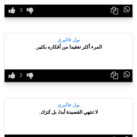

بول فاليري
المرء أكثر تعقيدا من أفكاره بكثير.

بول فاليري
لا تنتهي القصيدة أبدا، بل تُترَك.