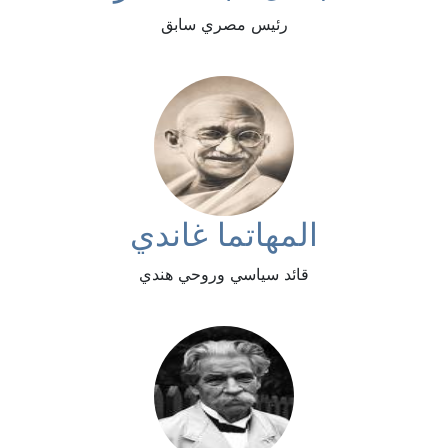
رئيس مصري سابق
المهاتما غاندي
قائد سياسي وروحي هندي