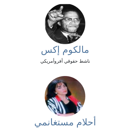
مالكوم إكس
ناشط حقوقي أفروأمريكي
أحلام مستغانمي