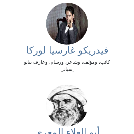
فيدريكو غارسيا لوركا
كاتب، ومؤلف، وشاعر، ورسام، وعازف بيانو
إسباني
أبو العلاء المعري