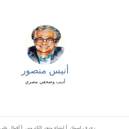
أنيس منصور
أديب وصحفي مصري
زخرف اسمك
|
انشاء متجر الكتروني
|
أقوال على