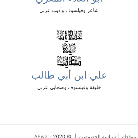
شاعر وفيلسوف وأديب عربي
علي ابن أبي طالب
خليفة وفيلسوف وصحابي عربي
 موقعك
|
سياسة الخصوصية
| © 2020 ·
A9wal