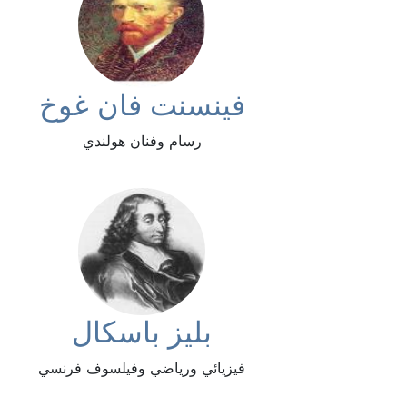
فينسنت فان غوخ
رسام وفنان هولندي
بليز باسكال
فيزيائي ورياضي وفيلسوف فرنسي